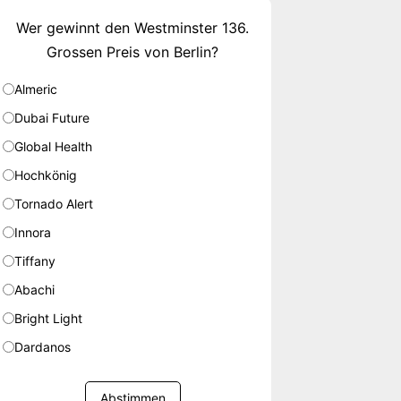
Wer gewinnt den Westminster 136.
Grossen Preis von Berlin?
Almeric
Dubai Future
Global Health
Hochkönig
Tornado Alert
Innora
Tiffany
Abachi
Bright Light
Dardanos
Abstimmen