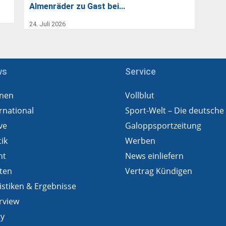
Almenräder zu Gast bei…
24. Juli 2026
ws
Service
nen
Vollblut
rnational
Sport-Welt – Die deutsche
ve
Galoppsportzeitung
tik
Werben
ht
News einliefern
ten
Vertrag Kündigen
istiken & Ergebnisse
rview
ry