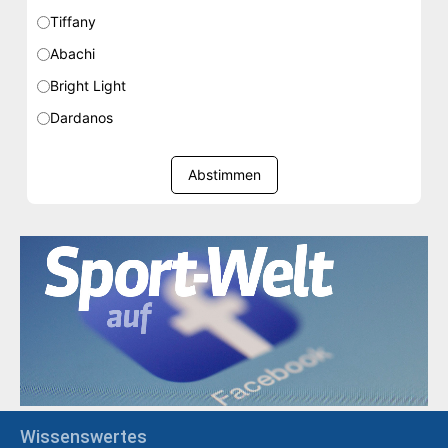
Tiffany
Abachi
Bright Light
Dardanos
Abstimmen
Wissenswertes