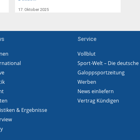
17. Oktober 2025
ws
Service
nen
Vollblut
rnational
Sport-Welt – Die deutsche
ve
Galoppsportzeitung
tik
Werben
ht
News einliefern
ten
Vertrag Kündigen
istiken & Ergebnisse
rview
ry