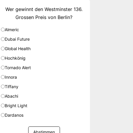
Wer gewinnt den Westminster 136.
Grossen Preis von Berlin?
Almeric
Dubai Future
Global Health
Hochkönig
Tornado Alert
Innora
Tiffany
Abachi
Bright Light
Dardanos
Abstimmen