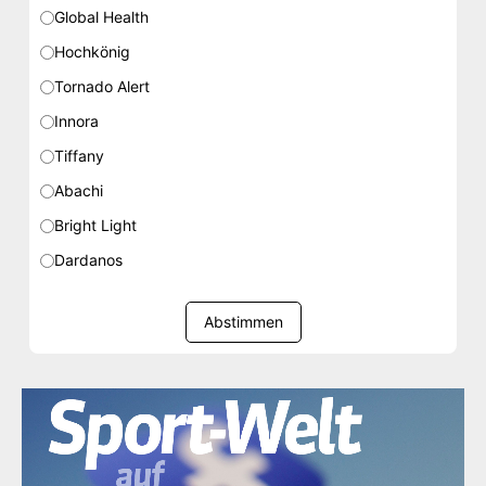
Global Health
Hochkönig
Tornado Alert
Innora
Tiffany
Abachi
Bright Light
Dardanos
Abstimmen