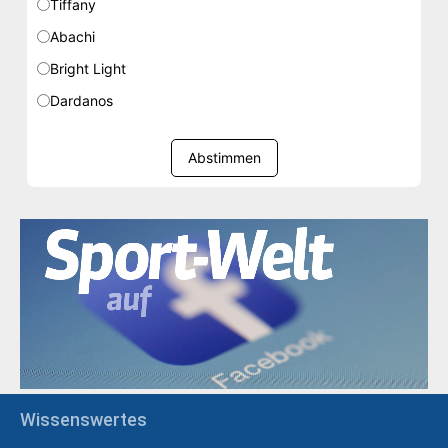
Tiffany
Abachi
Bright Light
Dardanos
Abstimmen
Wissenswertes