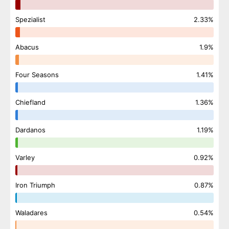
Spezialist
2.33%
Abacus
1.9%
Four Seasons
1.41%
Chiefland
1.36%
Dardanos
1.19%
Varley
0.92%
Iron Triumph
0.87%
Waladares
0.54%