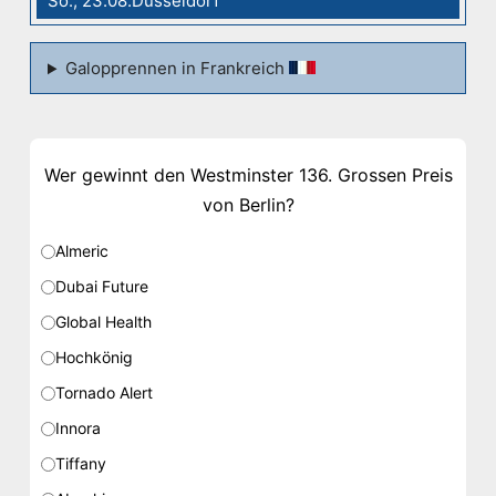
So., 23.08.Düsseldorf
Galopprennen in Frankreich
Wer gewinnt den Westminster 136. Grossen Preis
von Berlin?
Almeric
Dubai Future
Global Health
Hochkönig
Tornado Alert
Innora
Tiffany