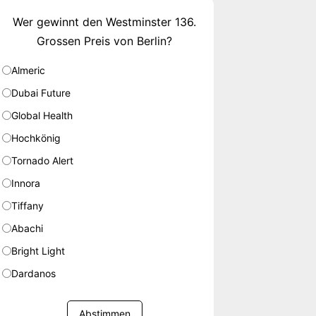
Wer gewinnt den Westminster 136.
Grossen Preis von Berlin?
Almeric
Dubai Future
Global Health
Hochkönig
Tornado Alert
Innora
Tiffany
Abachi
Bright Light
Dardanos
Abstimmen