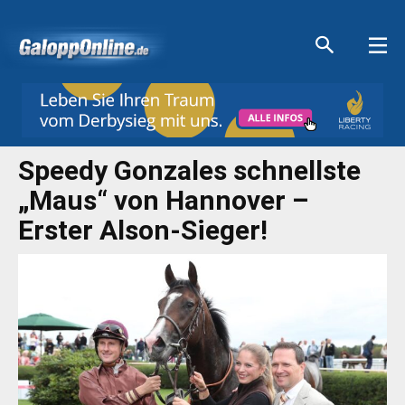
Aktuelle Anzeigen
Aktuelle Anzeigen
Aktuelle Anzeigen
Aktuelle Anzeigen
Speedy Gonzales schnellste
„Maus“ von Hannover –
Erster Alson-Sieger!