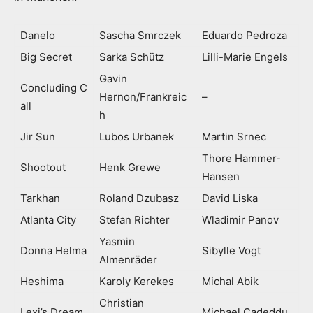
Danelo
Sascha Smrczek
Eduardo Pedroza
Big Secret
Sarka Schütz
Lilli-Marie Engels
Gavin
Concluding C
Hernon/Frankreic
–
all
h
Jir Sun
Lubos Urbanek
Martin Srnec
Thore Hammer-
Shootout
Henk Grewe
Hansen
Tarkhan
Roland Dzubasz
David Liska
Atlanta City
Stefan Richter
Wladimir Panov
Yasmin
Donna Helma
Sibylle Vogt
Almenräder
Heshima
Karoly Kerekes
Michal Abik
Christian
Lexi’s Dream
Michael Cadeddu