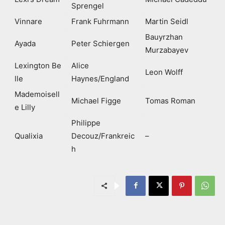
Sprengel
Vinnare
Frank Fuhrmann
Martin Seidl
Bauyrzhan
Ayada
Peter Schiergen
Murzabayev
Lexington Be
Alice
Leon Wolff
lle
Haynes/England
Mademoisell
Michael Figge
Tomas Roman
e Lilly
Philippe
Qualixia
Decouz/Frankreic
–
h