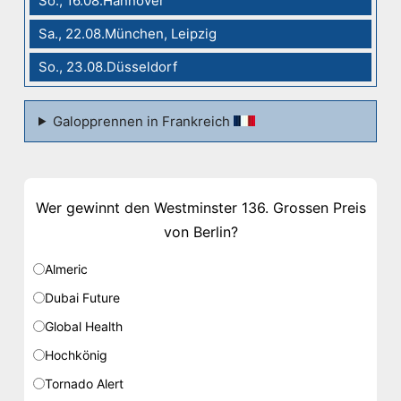
So., 16.08.Hannover
Sa., 22.08.München, Leipzig
So., 23.08.Düsseldorf
Galopprennen in Frankreich
Wer gewinnt den Westminster 136. Grossen Preis
von Berlin?
Almeric
Dubai Future
Global Health
Hochkönig
Tornado Alert