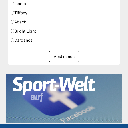
Innora
Tiffany
Abachi
Bright Light
Dardanos
Abstimmen