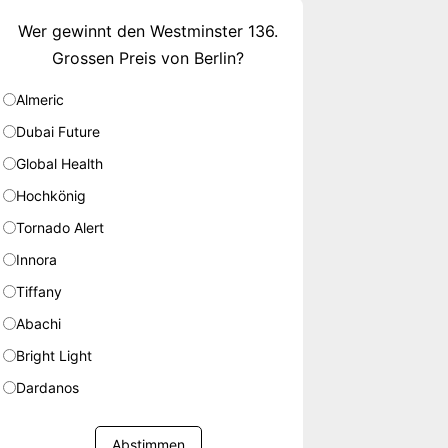
Wer gewinnt den Westminster 136.
Grossen Preis von Berlin?
Almeric
Dubai Future
Global Health
Hochkönig
Tornado Alert
Innora
Tiffany
Abachi
Bright Light
Dardanos
Abstimmen