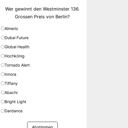
Wer gewinnt den Westminster 136.
Grossen Preis von Berlin?
Almeric
Dubai Future
Global Health
Hochkönig
Tornado Alert
Innora
Tiffany
Abachi
Bright Light
Dardanos
Abstimmen