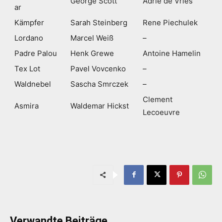
George Scott
Adrie de Vries
ar
Kämpfer
Sarah Steinberg
Rene Piechulek
Lordano
Marcel Weiß
–
Padre Palou
Henk Grewe
Antoine Hamelin
Tex Lot
Pavel Vovcenko
–
Waldnebel
Sascha Smrczek
–
Clement
Asmira
Waldemar Hickst
Lecoeuvre
Verwandte Beiträge