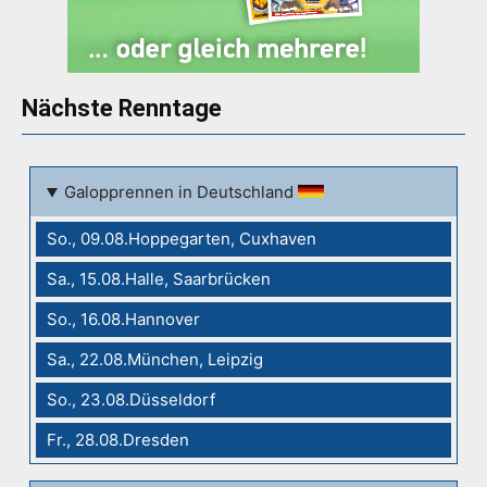
Nächste Renntage
Galopprennen in Deutschland
So., 09.08.Hoppegarten, Cuxhaven
Sa., 15.08.Halle, Saarbrücken
So., 16.08.Hannover
Sa., 22.08.München, Leipzig
So., 23.08.Düsseldorf
Fr., 28.08.Dresden