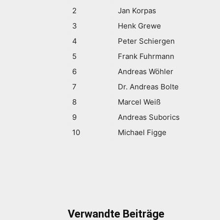
2
Jan Korpas
3
Henk Grewe
4
Peter Schiergen
5
Frank Fuhrmann
6
Andreas Wöhler
7
Dr. Andreas Bolte
8
Marcel Weiß
9
Andreas Suborics
10
Michael Figge
Verwandte Beiträge