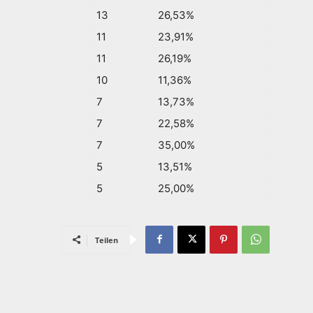
13
26,53%
11
23,91%
11
26,19%
10
11,36%
7
13,73%
7
22,58%
7
35,00%
5
13,51%
5
25,00%
Teilen