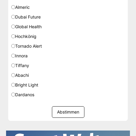
Almeric
Dubai Future
Global Health
Hochkönig
Tornado Alert
Innora
Tiffany
Abachi
Bright Light
Dardanos
Abstimmen