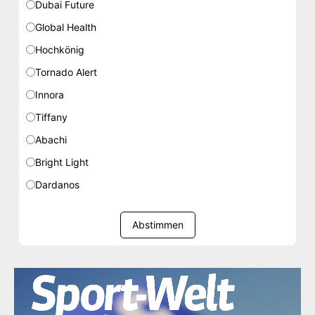
Dubai Future
Global Health
Hochkönig
Tornado Alert
Innora
Tiffany
Abachi
Bright Light
Dardanos
Abstimmen