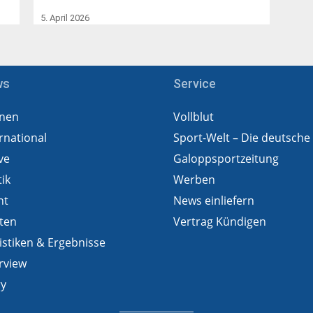
5. April 2026
ws
Service
nen
Vollblut
rnational
Sport-Welt – Die deutsche
ve
Galoppsportzeitung
tik
Werben
ht
News einliefern
ten
Vertrag Kündigen
istiken & Ergebnisse
rview
ry