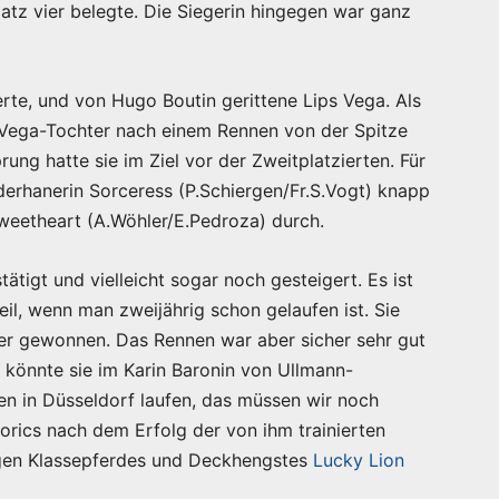
atz vier belegte. Die Siegerin hingegen war ganz
rte, und von Hugo Boutin gerittene Lips Vega. Als
e Vega-Tochter nach einem Rennen von der Spitze
ng hatte sie im Ziel vor der Zweitplatzierten. Für
derhanerin Sorceress (P.Schiergen/Fr.S.Vogt) knapp
weetheart (A.Wöhler/E.Pedroza) durch.
ätigt und vielleicht sogar noch gesteigert. Es ist
il, wenn man zweijährig schon gelaufen ist. Sie
ier gewonnen. Das Rennen war aber sicher sehr gut
 könnte sie im Karin Baronin von Ullmann-
n in Düsseldorf laufen, das müssen wir noch
orics nach dem Erfolg der von ihm trainierten
tigen Klassepferdes und Deckhengstes
Lucky Lion