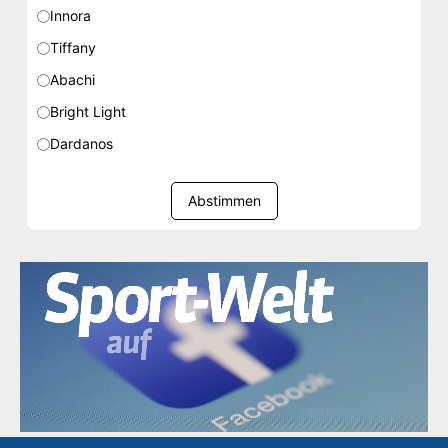
Innora
Tiffany
Abachi
Bright Light
Dardanos
Abstimmen