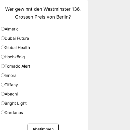
Wer gewinnt den Westminster 136.
Grossen Preis von Berlin?
Almeric
Dubai Future
Global Health
Hochkönig
Tornado Alert
Innora
Tiffany
Abachi
Bright Light
Dardanos
Abstimmen