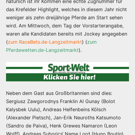
natürlich ist ihr Kommen eine echte Zugnummer für
das Krefelder Highlight, welches in diesem Jahr nicht
weniger als zehn dreijährige Pferde am Start sehen
wird. Am Mittwoch, dem Tag der Vorstarterangabe,
waren alle Kandidaten bereits mit Jockey angegeben
(
zum RaceBets.de-Langzeitmarkt
) (
zum
Pferdewetten.de-Langzeitmarkt
).
Neben dem Gast aus Großbritannien sind dies:
Sergiusz Zawgorodnys Franklin Al Gunay (Bolot
Kalysbek Uulu), Andreas Helfenbeins Kölsch
(Alexander Pietsch), Jan-Erik Neuroths Katsumoto
(Sandro de Paiva), Henk Grewes Namaron (Leon
Wolff), Andreas Suborics‘ Name Lord (Hugo Boutin),