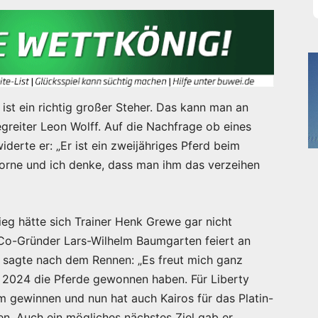
 ist ein richtig großer Steher. Das kann man an
egreiter Leon Wolff. Auf die Nachfrage ob eines
iderte er: „Er ist ein zweijähriges Pferd beim
 vorne und ich denke, dass man ihm das verzeihen
ieg hätte sich Trainer Henk Grewe gar nicht
Co-Gründer Lars-Wilhelm Baumgarten feiert an
r sagte nach dem Rennen: „Es freut mich ganz
e 2024 die Pferde gewonnen haben. Für Liberty
m gewinnen und nun hat auch Kairos für das Platin-
en. Auch ein mögliches nächstes Ziel gab er