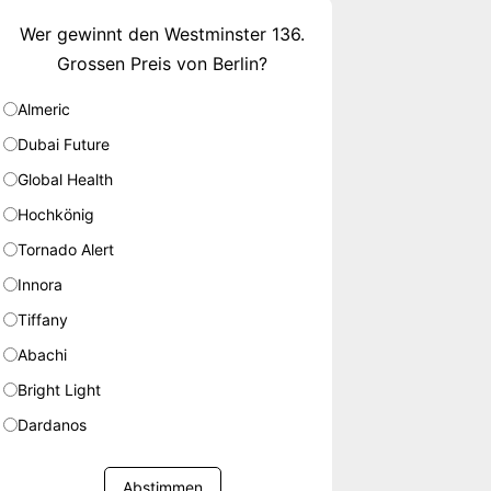
Wer gewinnt den Westminster 136.
Grossen Preis von Berlin?
Almeric
Dubai Future
Global Health
Hochkönig
Tornado Alert
Innora
Tiffany
Abachi
Bright Light
Dardanos
Abstimmen