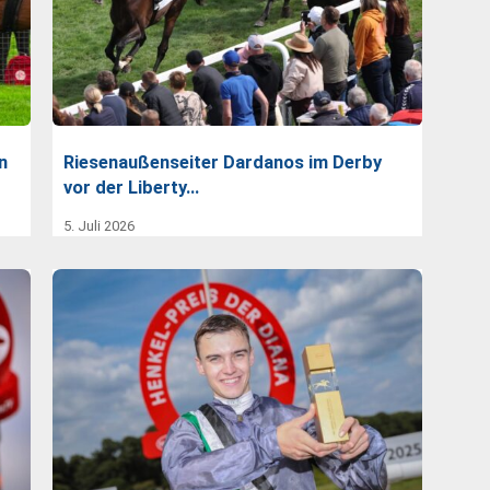
n
Riesenaußenseiter Dardanos im Derby
vor der Liberty…
5. Juli 2026