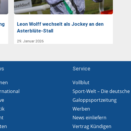
ing
Leon Wolff wechselt als Jockey an den
Asterblüte-Stall
29. Januar 2026
ws
Service
nen
Vollblut
rnational
Sport-Welt – Die deutsche
ve
Galoppsportzeitung
tik
Werben
ht
News einliefern
ten
Vertrag Kündigen