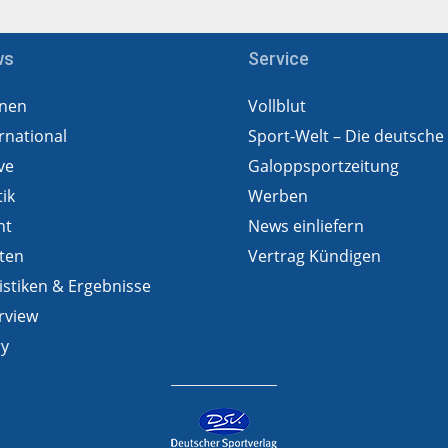
ws
Service
nen
Vollblut
rnational
Sport-Welt – Die deutsche
ve
Galoppsportzeitung
tik
Werben
ht
News einliefern
ten
Vertrag Kündigen
istiken & Ergebnisse
rview
ry