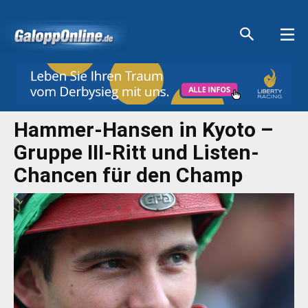
Aktuelle Anzeigen
Aktuelle Anzeigen
Aktuelle Anzeigen
Aktuelle Anzeigen
Hammer-Hansen in Kyoto –
Gruppe III-Ritt und Listen-
Chancen für den Champ