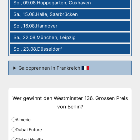
So., 09.08.Hoppegarten, Cuxhaven
Sa., 15.08.Halle, Saarbrücken
So., 16.08.Hannover
Sa., 22.08.München, Leipzig
So., 23.08.Düsseldorf
Galopprennen in Frankreich
Wer gewinnt den Westminster 136. Grossen Preis
von Berlin?
Almeric
Dubai Future
Global Health