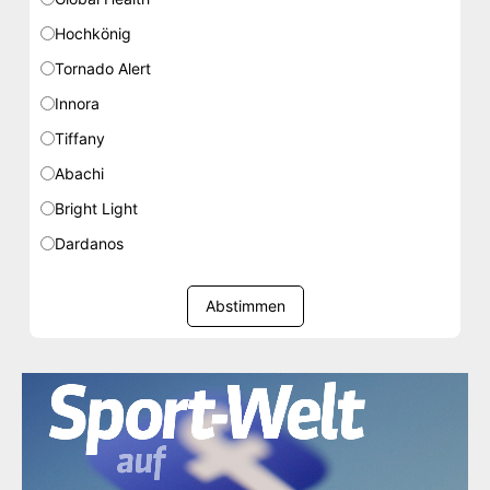
Hochkönig
Tornado Alert
Innora
Tiffany
Abachi
Bright Light
Dardanos
Abstimmen