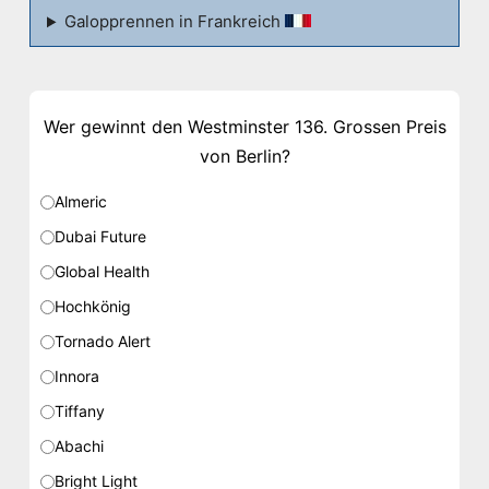
Galopprennen in Frankreich
Wer gewinnt den Westminster 136. Grossen Preis
von Berlin?
Almeric
Dubai Future
Global Health
Hochkönig
Tornado Alert
Innora
Tiffany
Abachi
Bright Light