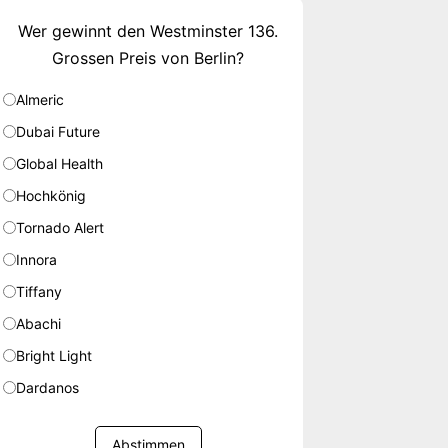
Wer gewinnt den Westminster 136.
Grossen Preis von Berlin?
Almeric
Dubai Future
Global Health
Hochkönig
Tornado Alert
Innora
Tiffany
Abachi
Bright Light
Dardanos
Abstimmen