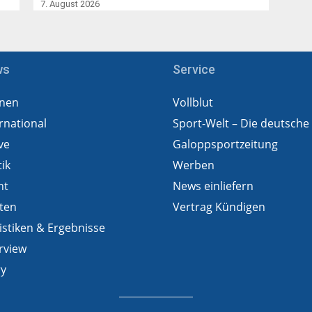
7. August 2026
ws
Service
nen
Vollblut
rnational
Sport-Welt – Die deutsche
ve
Galoppsportzeitung
tik
Werben
ht
News einliefern
ten
Vertrag Kündigen
istiken & Ergebnisse
rview
ry