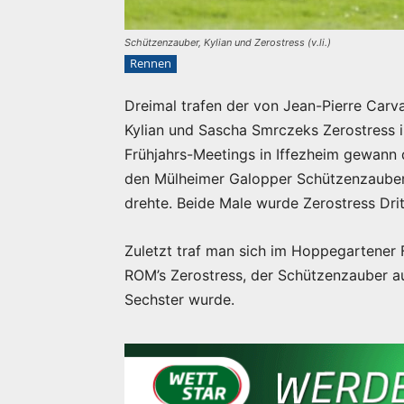
Schützenzauber, Kylian und Zerostress (v.li.)
Rennen
Dreimal trafen der von Jean-Pierre Carv
Kylian und Sascha Smrczeks Zerostress i
Frühjahrs-Meetings in Iffezheim gewann 
den Mülheimer Galopper Schützenzauber,
drehte. Beide Male wurde Zerostress Drit
Zuletzt traf man sich im Hoppegartener F
ROM’s Zerostress, der Schützenzauber au
Sechster wurde.