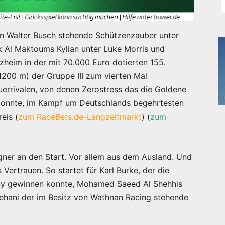
on Walter Busch stehende Schützenzauber unter
 Al Maktoums Kylian unter Luke Morris und
zheim in der mit 70.000 Euro dotierten 155.
200 m) der Gruppe III zum vierten Mal
uerrivalen, von denen Zerostress das die Goldene
konnte, im Kampf um Deutschlands begehrtesten
eis (
zum RaceBets.de-Langzeitmarkt
) (
zum
ner an den Start. Vor allem aus dem Ausland. Und
Vertrauen. So startet für Karl Burke, der die
iny gewinnen konnte, Mohamed Saeed Al Shehhis
Jehani der im Besitz von Wathnan Racing stehende