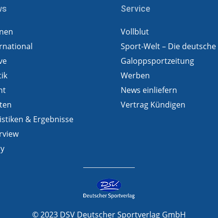
ws
Service
nen
Vollblut
rnational
Sport-Welt – Die deutsche
ve
Galoppsportzeitung
tik
Werben
ht
News einliefern
ten
Vertrag Kündigen
istiken & Ergebnisse
rview
ry
© 2023 DSV Deutscher Sportverlag GmbH