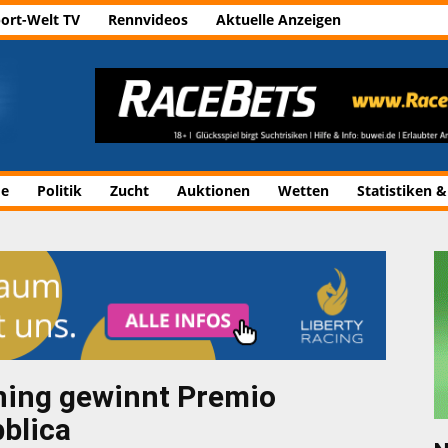
ort-Welt TV
Rennvideos
Aktuelle Anzeigen
de
Politik
Zucht
Auktionen
Wetten
Statistiken &
tning gewinnt Premio
bblica