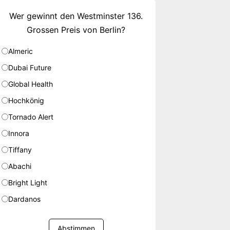
Wer gewinnt den Westminster 136.
Grossen Preis von Berlin?
Almeric
Dubai Future
Global Health
Hochkönig
Tornado Alert
Innora
Tiffany
Abachi
Bright Light
Dardanos
Abstimmen