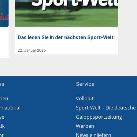
Das lesen Sie in der nächsten Sport-Welt
22. Januar 2026
ws
Service
nen
Vollblut
rnational
Sport-Welt – Die deutsche
ve
Galoppsportzeitung
tik
Werben
ht
News einliefern