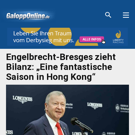
Aktuelle Anzeigen
Aktuelle Anzeigen
Aktuelle Anzeigen
Aktuelle Anzeigen
Engelbrecht-Bresges zieht
Bilanz: „Eine fantastische
Saison in Hong Kong“