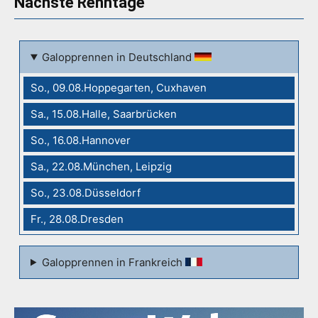
Nächste Renntage
Galopprennen in Deutschland
So., 09.08.Hoppegarten, Cuxhaven
Sa., 15.08.Halle, Saarbrücken
So., 16.08.Hannover
Sa., 22.08.München, Leipzig
So., 23.08.Düsseldorf
Fr., 28.08.Dresden
Galopprennen in Frankreich