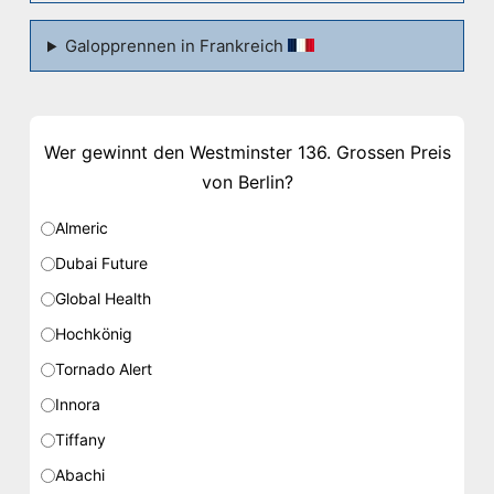
Galopprennen in Frankreich
Wer gewinnt den Westminster 136. Grossen Preis
von Berlin?
Almeric
Dubai Future
Global Health
Hochkönig
Tornado Alert
Innora
Tiffany
Abachi