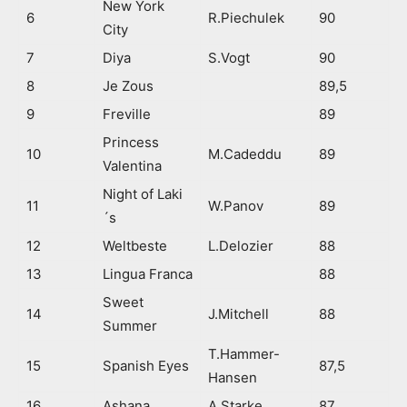
New York
6
R.Piechulek
90
City
7
Diya
S.Vogt
90
8
Je Zous
89,5
9
Freville
89
Princess
10
M.Cadeddu
89
Valentina
Night of Laki
11
W.Panov
89
´s
12
Weltbeste
L.Delozier
88
13
Lingua Franca
88
Sweet
14
J.Mitchell
88
Summer
T.Hammer-
15
Spanish Eyes
87,5
Hansen
16
Ashana
A.Starke
87