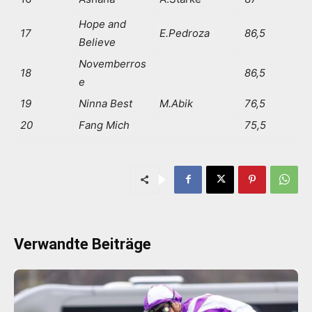
Hope and
17
E.Pedroza
86,5
Believe
Novemberros
18
86,5
e
19
Ninna Best
M.Abik
76,5
20
Fang Mich
75,5
Verwandte Beiträge