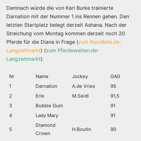
Demnach würde die von Karl Burke trainierte
Darnation mit der Nummer 1 ins Rennen gehen. Den
letzten Startplatz belegt derzeit Ashana. Nach der
Streichung vom Montag kommen derzeit noch 20
Pferde für die Diana in Frage (
zum RaceBets.de-
Langzeitmarkt
) (
zum Pferdewetten.de-
Langzeitmarkt
).
Nr
Name
Jockey
GAG
1
Darnation
A.de Vries
95
2
Erle
M.Seidl
91,5
3
Bubble Gum
91
4
Lady Mary
91
Diamond
5
H.Boutin
90
Crown