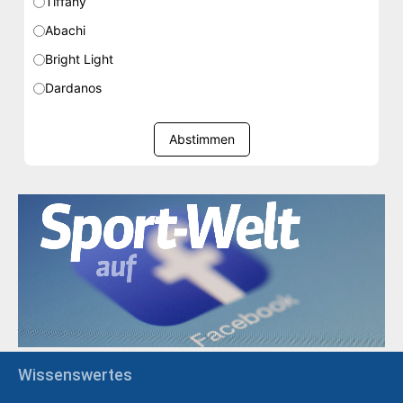
Tiffany
Abachi
Bright Light
Dardanos
Abstimmen
Wissenswertes