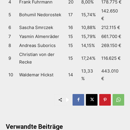
4
Frank Fuhrmann
20
8,00%
178.775 €
142.650
5
Bohumil Nedorostek
17
15,74%
€
6
Sascha Smrczek
16
10,88%
212.115 €
7
Yasmin Almenräder
15
15,79%
661.700 €
8
Andreas Suborics
15
14,15%
269.150 €
Christian von der
9
15
17,24%
116.625 €
Recke
13,33
443.010
10
Waldemar Hickst
14
%
€
Verwandte Beiträge