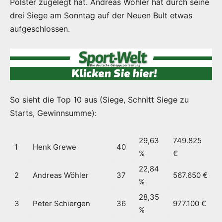
Polster zugelegt hat. Andreas Wöhler hat durch seine
drei Siege am Sonntag auf der Neuen Bult etwas
aufgeschlossen.
So sieht die Top 10 aus (Siege, Schnitt Siege zu
Starts, Gewinnsumme):
29,63
749.825
1
Henk Grewe
40
%
€
22,84
2
Andreas Wöhler
37
567.650 €
%
28,35
3
Peter Schiergen
36
977.100 €
%