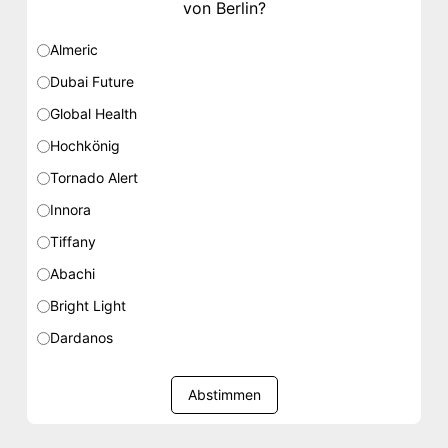
von Berlin?
Almeric
Dubai Future
Global Health
Hochkönig
Tornado Alert
Innora
Tiffany
Abachi
Bright Light
Dardanos
Abstimmen