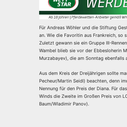
Für Andreas Wöhler und die Stiftung Gest
an. Wie die Favoritin aus Frankreich, so
Zuletzt gewann sie ein Gruppe III-Rennen
Wambel blieb sie vor der Ebbesloherin 
Murzabayev), die am Sonntag ebenfalls a
Aus dem Kreis der Dreijährigen sollte m
Pecheur/Martin Seidl) beachten, denn im
Nennung für den Preis der Diana. Für d
Winds die Zweite im Großen Preis von LO
Baum/Wladimir Panov).