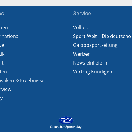
ws
Service
nen
Vollblut
rnational
Sport-Welt – Die deutsche
ve
Galoppsportzeitung
tik
Werben
ht
News einliefern
ten
Vertrag Kündigen
istiken & Ergebnisse
rview
ry