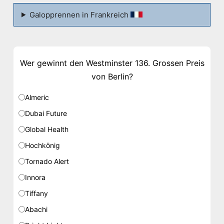
Galopprennen in Frankreich
Wer gewinnt den Westminster 136. Grossen Preis
von Berlin?
Almeric
Dubai Future
Global Health
Hochkönig
Tornado Alert
Innora
Tiffany
Abachi