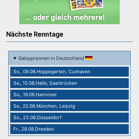
Nächste Renntage
Galopprennen in Deutschland
So., 09.08.Hoppegarten, Cuxhaven
Sa., 15.08.Halle, Saarbrücken
So., 16.08.Hannover
Sa., 22.08.München, Leipzig
So., 23.08.Düsseldorf
Fr., 28.08.Dresden