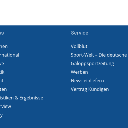
ws
Service
nen
Vollblut
rnational
Sport-Welt – Die deutsche
ve
Galoppsportzeitung
tik
Werben
ht
News einliefern
ten
Vertrag Kündigen
istiken & Ergebnisse
rview
ry