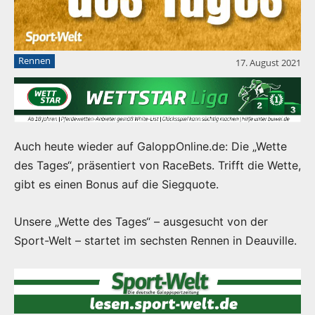
Rennen
17. August 2021
Auch heute wieder auf GaloppOnline.de: Die „Wette
des Tages“, präsentiert von RaceBets. Trifft die Wette,
gibt es einen Bonus auf die Siegquote.
Unsere „Wette des Tages“ – ausgesucht von der
Sport-Welt – startet im sechsten Rennen in Deauville.