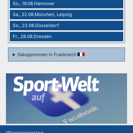
So., 16.08.Hannover
Sa., 22.08.München, Leipzig
So., 23.08.Düsseldorf
Fr., 28.08.Dresden
Galopprennen in Frankreich
Wissenswertes