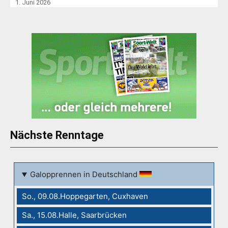
1. Juni 2026
Nächste Renntage
Galopprennen in Deutschland
So., 09.08.Hoppegarten, Cuxhaven
Sa., 15.08.Halle, Saarbrücken