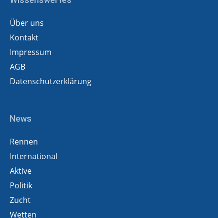
Über uns
Kontakt
Impressum
AGB
Datenschutzerklärung
News
Rennen
International
Aktive
Politik
Zucht
Wetten