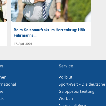
Beim Saisonauftakt im Herrenkrug: Hält
Fuhrmanns…
17. April 2026
ws
Service
nen
Vollblut
rnational
Sport-Welt – Die deutsche
ve
Galoppsportzeitung
tik
Werben
ht
News einliefern