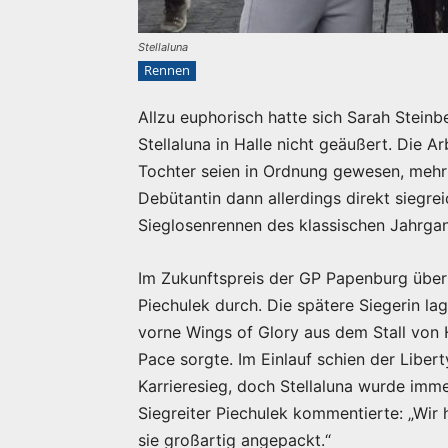
Stellaluna
Rennen
Allzu euphorisch hatte sich Sarah Steinbe
Stellaluna in Halle nicht geäußert. Die A
Tochter seien in Ordnung gewesen, mehr 
Debütantin dann allerdings direkt siegrei
Sieglosenrennen des klassischen Jahrga
Im Zukunftspreis der GP Papenburg über 
Piechulek durch. Die spätere Siegerin la
vorne Wings of Glory aus dem Stall von 
Pace sorgte. Im Einlauf schien der Libe
Karrieresieg, doch Stellaluna wurde imm
Siegreiter Piechulek kommentierte: „Wir 
sie großartig angepackt.“