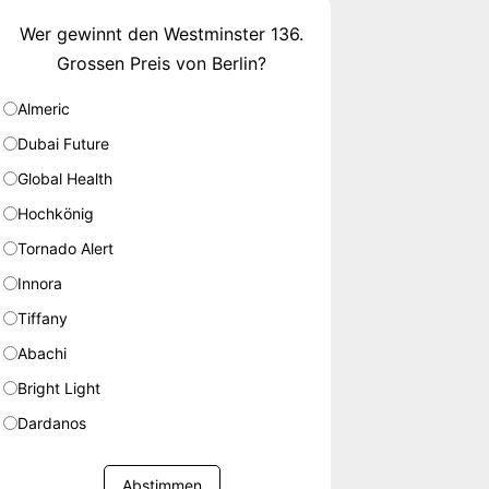
Wer gewinnt den Westminster 136.
Grossen Preis von Berlin?
Almeric
Dubai Future
Global Health
Hochkönig
Tornado Alert
Innora
Tiffany
Abachi
Bright Light
Dardanos
Abstimmen