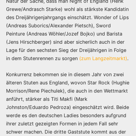
Natur der Sache, dass man Night of England (Henk
Grewe/Andrasch Starke) wohl als stärkste Kandidatin
des Dreijährigenjahrgangs einschätzt. Wonder of Lips
(Andreas Suborics/Alexander Pietsch), Sword
Peinture (Andreas Wöhler/Jozef Bojko) und Barista
(Jens Hirschberger) sind aber sicherlich auch in der
Lage für den sechsten Sieg der Dreijährigen in Folge
in dem Stutenrennen zu sorgen
(zum Langzeitmarkt)
.
Konkurrenz bekommen sie in diesem Jahr von zwei
älteren Stuten aus England, wovon Star Rock (Hughie
Morrison/Rene Piechulek), die auch in den Wettmarkt
anführt, stärker als Titi Makfi (Mark
Johnston/Eduardo Pedroza) eingeschätzt wird. Beide
werde es den deutschen Ladies besonders aufgrund
ihrer zuletzt gezeigten Formen in jedem Fall sehr
schwer machen. Die dritte Gaststute kommt aus der