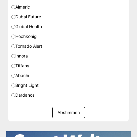
Almeric
Dubai Future
Global Health
Hochkönig
Tornado Alert
Innora
Tiffany
Abachi
Bright Light
Dardanos
Abstimmen