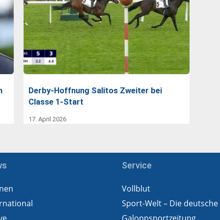
n
Derby-Hoffnung Salitos Zweiter bei
Classe 1-Start
17. April 2026
ws
Service
nen
Vollblut
rnational
Sport-Welt – Die deutsche
ve
Galoppsportzeitung