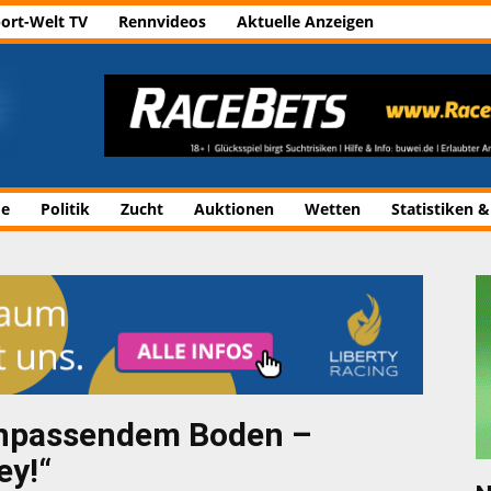
ort-Welt TV
Rennvideos
Aktuelle Anzeigen
de
Politik
Zucht
Auktionen
Wetten
Statistiken &
unpassendem Boden –
ey!“