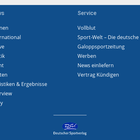
ws
Service
nen
Vollblut
rnational
Sport-Welt – Die deutsche
ve
Galoppsportzeitung
tik
Werben
ht
News einliefern
ten
Vertrag Kündigen
istiken & Ergebnisse
rview
ry