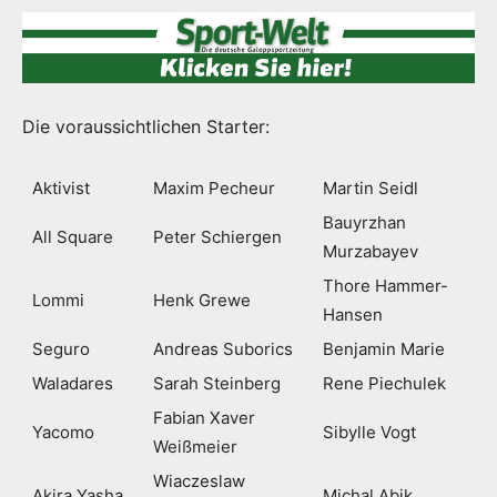
Die voraussichtlichen Starter:
Aktivist
Maxim Pecheur
Martin Seidl
Bauyrzhan
All Square
Peter Schiergen
Murzabayev
Thore Hammer-
Lommi
Henk Grewe
Hansen
Seguro
Andreas Suborics
Benjamin Marie
Waladares
Sarah Steinberg
Rene Piechulek
Fabian Xaver
Yacomo
Sibylle Vogt
Weißmeier
Wiaczeslaw
Akira Yasha
Michal Abik