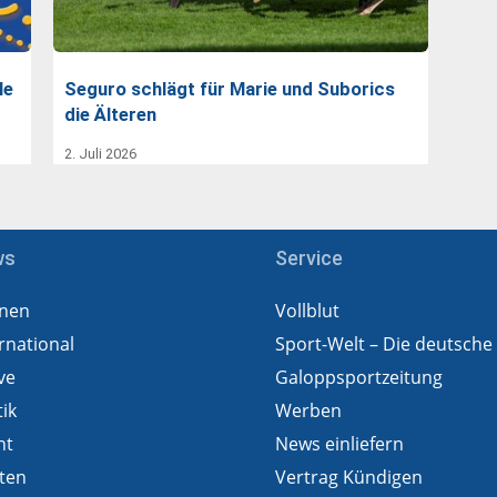
le
Seguro schlägt für Marie und Suborics
die Älteren
2. Juli 2026
ws
Service
nen
Vollblut
rnational
Sport-Welt – Die deutsche
ve
Galoppsportzeitung
tik
Werben
ht
News einliefern
ten
Vertrag Kündigen