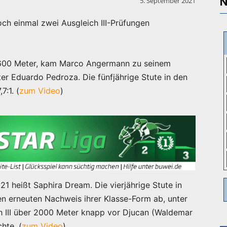
N
5. September 2021
h einmal zwei Ausgleich III-Prüfungen
r 1600 Meter, kam Marco Angermann zu seinem
er Eduardo Pedroza. Die fünfjährige Stute in den
7:1. (
zum Video
)
1 heißt Saphira Dream. Die vierjährige Stute in
n erneuten Nachweis ihrer Klasse-Form ab, unter
h III über 2000 Meter knapp vor Djucan (Waldemar
hte. (
zum Video
)