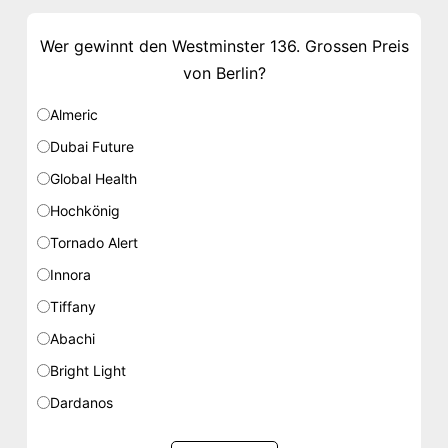
Wer gewinnt den Westminster 136. Grossen Preis
von Berlin?
Almeric
Dubai Future
Global Health
Hochkönig
Tornado Alert
Innora
Tiffany
Abachi
Bright Light
Dardanos