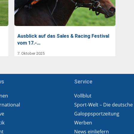
Ausblick auf das Sales & Racing Festival
vom 17.-…
7. Oktober 2025
ws
Service
nen
Vollblut
rnational
Sport-Welt – Die deutsche
ve
Galoppsportzeitung
tik
Werben
ht
News einliefern